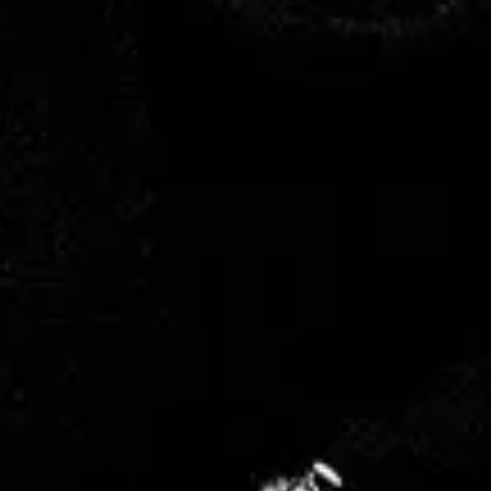
Drake
Favorit
Evenemang
Playlist
Evenemang
Playlist