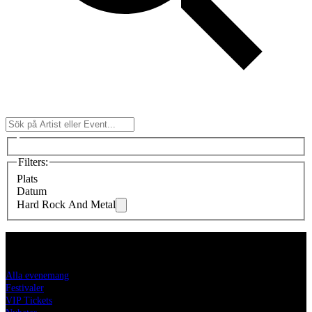
Filters
:
Plats
Datum
Hard Rock And Metal
LiveNation.se
Alla evenemang
Festivaler
VIP Tickets