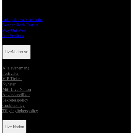
Festivaler
Lollapalooza Stockholm
Sweden Rock Festival
Way Out West
Åre Sessions
LiveNation.se
Alla evenemang
Festivaler
VIP Tickets
Nyheter
Mitt Live Nation
Användarvillkor
Sekretesspolicy
Cookiepolicy
Tillgänglighetspolicy
Live Nation