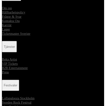
Om oss
Hållbarhetspolicy
Frågor & Svar
Kontakta Oss
Karriär
Luger
Ticketmaster Sverige
Tjänster
Boka Artist
VIP Tickets
B2B Entertainment
Press
Festivaler
Lollapalooza Stockholm
Sweden Rock Festival