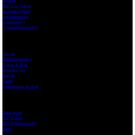
Nyheter
Mitt Live Nation
Användarvillkor
Sekretesspolicy
Cookiepolicy
Tillgänglighetspolicy
Live Nation
Om oss
Hållbarhetspolicy
Frågor & Svar
Kontakta Oss
Karriär
Luger
Ticketmaster Sverige
Tjänster
Boka Artist
VIP Tickets
B2B Entertainment
Press