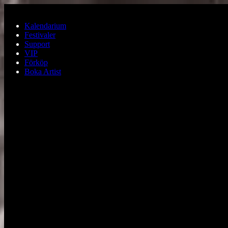
Hoppa till huvudinnehållet
Kalendarium
Festivaler
Support
VIP
Förköp
Boka Artist