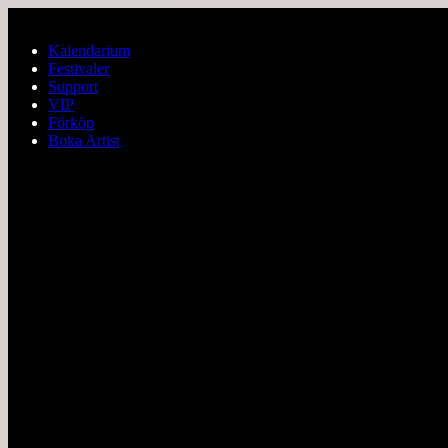
Hoppa till huvudinnehållet
Kalendarium
Festivaler
Support
VIP
Förköp
Boka Artist