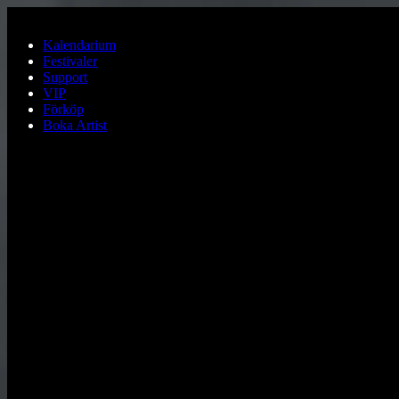
Hoppa till huvudinnehållet
Kalendarium
Festivaler
Support
VIP
Förköp
Boka Artist