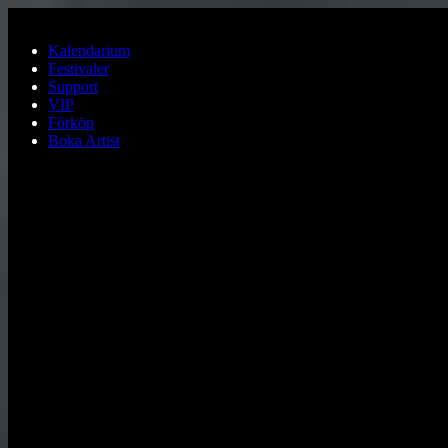
Hoppa till huvudinnehållet
Kalendarium
Festivaler
Support
VIP
Förköp
Boka Artist