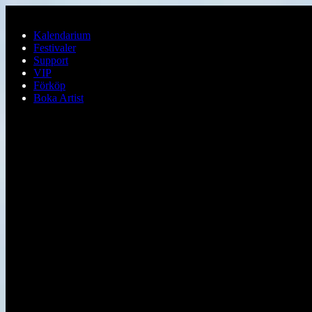
Hoppa till huvudinnehållet
Kalendarium
Festivaler
Support
VIP
Förköp
Boka Artist