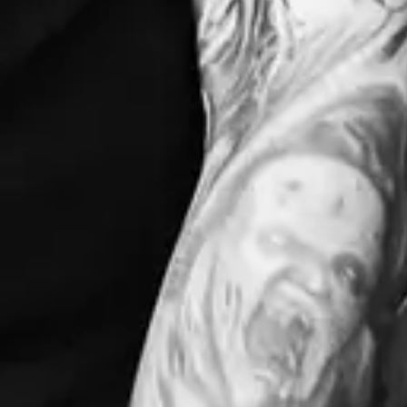
Soulfly
Favorit
Evenemang
Playlist
Evenemang
Datum i Sverige
(
1
)
Internationellt
(
7
)
aug
20
2026
Lund
Mejeriet
Soulfly: Tribal Technology Tour 2026
Thursday: 7:30 PM
Insläpp: 6:00 PM
Mer info