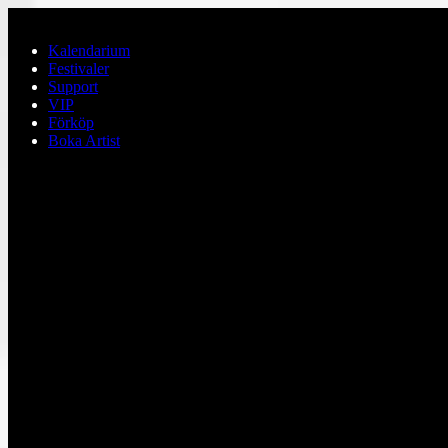
Hoppa till huvudinnehållet
Kalendarium
Festivaler
Support
VIP
Förköp
Boka Artist